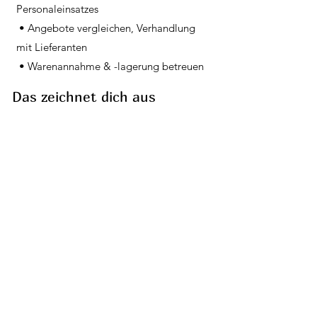
Personaleinsatzes
• Angebote vergleichen, Verhandlung
mit Lieferanten
• Warenannahme & -lagerung betreuen
Das zeichnet dich aus
• kaufmännisches Denken,
Verhandlungsgeschick &
Durchsetzungsvermögen
• Kommunikationsfähigkeit &
Kontaktbereitschaft
• Kunden- und Serviceorientierung
• Organisationsgeschick
Das bieten wir
KONTAKT
Hochwald Sprudel Schupp GmbH