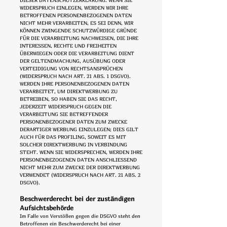
DIESER DATENSCHUTZERKLÄRUNG. WENN SIE
WIDERSPRUCH EINLEGEN, WERDEN WIR IHRE
BETROFFENEN PERSONENBEZOGENEN DATEN
NICHT MEHR VERARBEITEN, ES SEI DENN, WIR
KÖNNEN ZWINGENDE SCHUTZWÜRDIGE GRÜNDE
FÜR DIE VERARBEITUNG NACHWEISEN, DIE IHRE
INTERESSEN, RECHTE UND FREIHEITEN
ÜBERWIEGEN ODER DIE VERARBEITUNG DIENT
DER GELTENDMACHUNG, AUSÜBUNG ODER
VERTEIDIGUNG VON RECHTSANSPRÜCHEN
(WIDERSPRUCH NACH ART. 21 ABS. 1 DSGVO).
WERDEN IHRE PERSONENBEZOGENEN DATEN
VERARBEITET, UM DIREKTWERBUNG ZU
BETREIBEN, SO HABEN SIE DAS RECHT,
JEDERZEIT WIDERSPRUCH GEGEN DIE
VERARBEITUNG SIE BETREFFENDER
PERSONENBEZOGENER DATEN ZUM ZWECKE
DERARTIGER WERBUNG EINZULEGEN; DIES GILT
AUCH FÜR DAS PROFILING, SOWEIT ES MIT
SOLCHER DIREKTWERBUNG IN VERBINDUNG
STEHT. WENN SIE WIDERSPRECHEN, WERDEN IHRE
PERSONENBEZOGENEN DATEN ANSCHLIESSEND
NICHT MEHR ZUM ZWECKE DER DIREKTWERBUNG
VERWENDET (WIDERSPRUCH NACH ART. 21 ABS. 2
DSGVO).
Beschwerde­recht bei der zuständigen
Aufsichts­behörde
Im Falle von Verstößen gegen die DSGVO steht den
Betroffenen ein Beschwerderecht bei einer