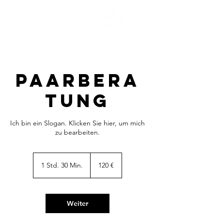
#teamhochwald
Paarbera
tung
Ich bin ein Slogan. Klicken Sie hier, um mich
zu bearbeiten.
120
Euro
1 Std. 30 Min.
1
120 €
S
t
d
3
Weiter
0