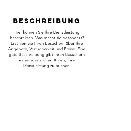
M
i
n
.
Beschreibung
Hier können Sie Ihre Dienstleistung
beschreiben. Was macht sie besonders?
Erzählen Sie Ihren Besuchern über Ihre
Angebote, Verfügbarkeit und Preise. Eine
gute Beschreibung gibt Ihren Besuchern
einen zusätzlichen Anreiz, Ihre
Dienstleistung zu buchen.
KONTAKT
Hochwald Sprudel Schupp GmbH
Am Sauerbrunnen 25-33
55767 Schwollen
Tel.:
+49 (0) 6787 101-0
© 2024 Hochwald Sprudel
Fax.:
+49 (0) 6787 101-228